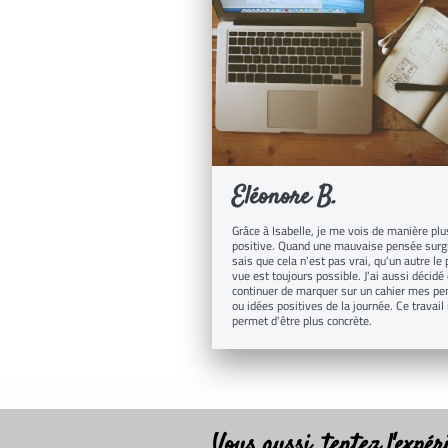
Eléonore B.
Grâce à Isabelle, je me vois de manière plu
positive. Quand une mauvaise pensée surgi
sais que cela n'est pas vrai, qu'un autre le 
vue est toujours possible. J'ai aussi décidé
continuer de marquer sur un cahier mes p
ou idées positives de la journée. Ce travai
permet d'être plus concrète.
Vous aussi, tentez l'expér