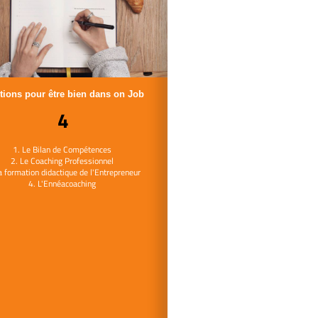
tions pour être bien dans on Job
4
1. Le Bilan de Compétences
2. Le Coaching Professionnel
a formation didactique de l'Entrepreneur
4. L'Ennéacoaching