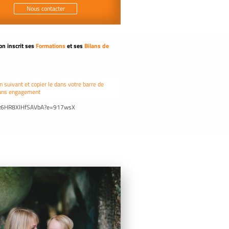
Nous contacter
on inscrit ses
Formations
et ses
Bilans de
 suivant et copier le dans votre barre de
 sans engagement
Vfn4z6HR8XlHfSAVbA?e=917wsX