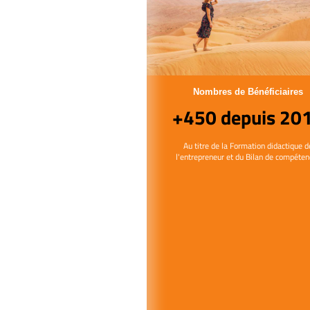
Nombres de Bénéficiaires
+450 depuis 20
Au titre de la Formation didactique d
l'entrepreneur et du Bilan de compéte