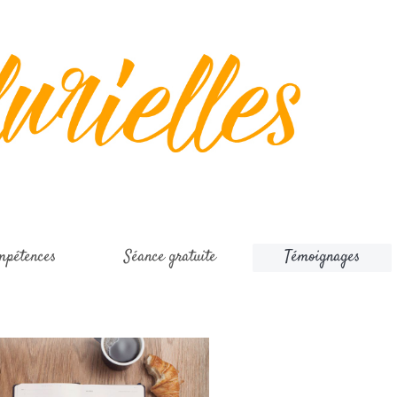
mpétences
Séance gratuite
Témoignages