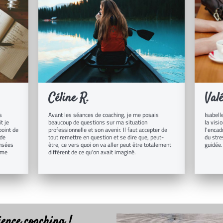
Céline R.
Valé
s
Avant les séances de coaching, je me posais
Isabell
t je
beaucoup de questions sur ma situation
la visio
point de
professionnelle et son avenir. Il faut accepter de
l'encadr
 de
tout remettre en question et se dire que, peut-
du stre
ensées
être, ce vers quoi on va aller peut être totalement
guidée.
l me
différent de ce qu'on avait imaginé.
ience coaching !