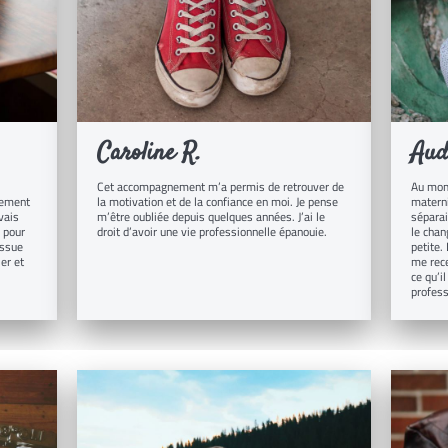
Caroline R.
Aud
Cet accompagnement m’a permis de retrouver de
Au mome
gement
la motivation et de la confiance en moi. Je pense
materni
vais
m’être oubliée depuis quelques années. J’ai le
séparai
, pour
droit d’avoir une vie professionnelle épanouie.
le chan
issue
petite.
er et
me rece
ce qu’i
profess