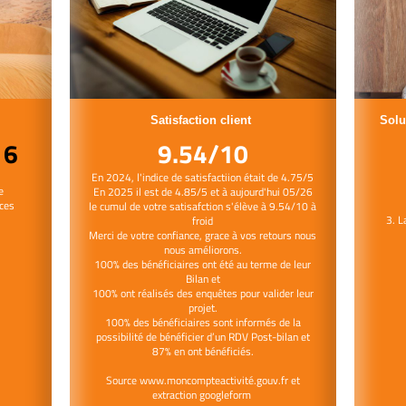
Satisfaction client
Solu
16
9.54/10
En 2024, l'indice de satisfactiion était de 4.75/5
e
En 2025 il est de 4.85/5 et à aujourd'hui 05/26
nces
le cumul de votre satisafction s'élève à 9.54/10 à
3. L
froid
Merci de votre confiance, grace à vos retours nous
nous améliorons.
100% des bénéficiaires ont été au terme de leur
Bilan et
100% ont réalisés des enquêtes pour valider leur
projet.
100% des bénéficiaires sont informés de la
possibilité de bénéficier d’un RDV Post-bilan et
87% en ont bénéficiés.
Source www.moncompteactivité.gouv.fr et
extraction googleform