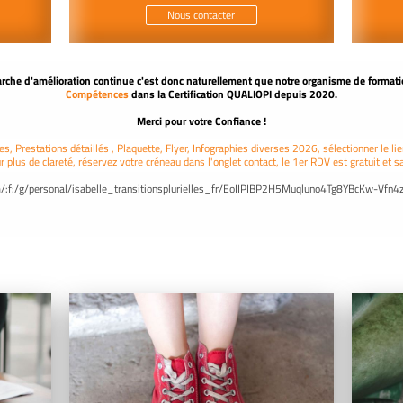
Nous contacter
rche d'amélioration continue c'est donc naturellement que n
otre organisme de formati
Compétences
dans la Certification
QUALIOPI depuis 2020.
Merci pour votre Confiance !
 Prestations détaillés , Plaquette, Flyer, Infographies diverses 2026, sélectionner le lien
r plus de clareté, réservez votre créneau dans l'onglet contact, le 1er RDV est gratuit et
.com/:f:/g/personal/isabelle_transitionsplurielles_fr/EoIIPIBP2H5Muqluno4Tg8YBcKw-