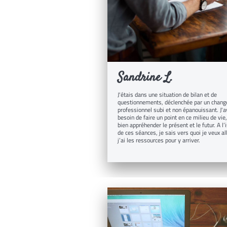
Sandrine L.
J'étais dans une situation de bilan et de
questionnements, déclenchée par un chan
professionnel subi et non épanouissant. J'a
besoin de faire un point en ce milieu de vie
bien appréhender le présent et le futur. A l’
de ces séances, je sais vers quoi je veux all
j’ai les ressources pour y arriver.